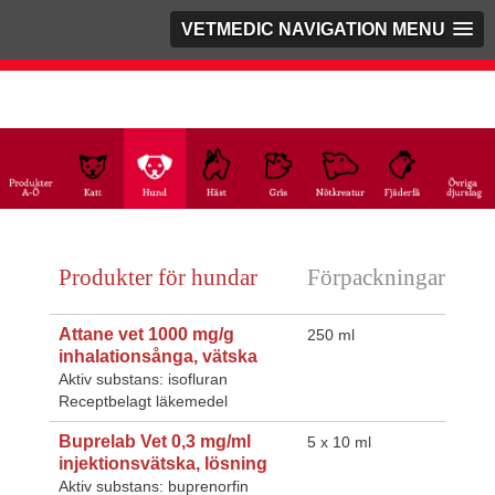
VETMEDIC NAVIGATION MENU
Produkter för hundar
Förpackningar
Attane vet 1000 mg/g
250 ml
inhalationsånga, vätska
Aktiv substans: isofluran
Receptbelagt läkemedel
Buprelab Vet 0,3 mg/ml
5 x 10 ml
injektionsvätska, lösning
Aktiv substans: buprenorfin